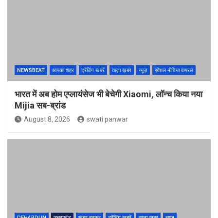
NEWSBEAT
आपका शहर
ट्रेंडिंग खबरें
ताज़ा ख़बर
न्यूज़
सोशल मीडिया वायरल
भारत में अब होम एप्लायंसेज भी बेचेगी Xiaomi, लॉन्च किया नया
Mijia सब-ब्रांड
August 8, 2026
swati panwar
DEHARDUN
उत्तराखंड
खबर हटकर
ट्रेंडिंग खबरें
ताज़ा ख़बर
न्यूज़