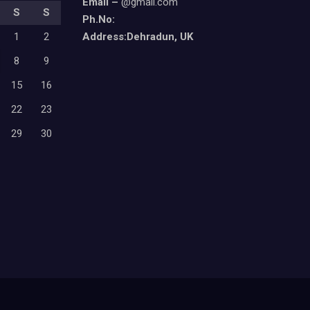
Email –
@gmail.com
S
S
Ph.No:
1
2
Address:Dehradun, UK
8
9
15
16
22
23
29
30