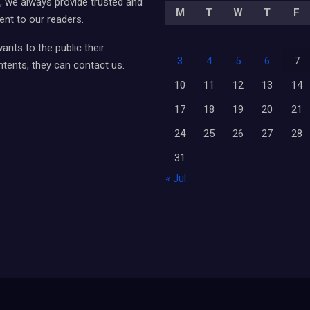
ia, we always provide trusted and
M
T
W
T
F
ent to our readers.
nts to the public their
3
4
5
6
7
tents, they can contact us.
10
11
12
13
14
17
18
19
20
21
24
25
26
27
28
31
« Jul