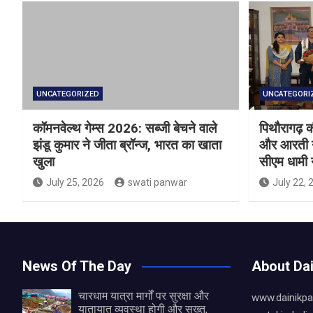
UNCATEGORIZED
UNCATEGORI
कॉमनवेल्थ गेम्स 2026: सब्जी बेचने वाले
पिथौरागढ़ 
झंडू कुमार ने जीता ब्रॉन्ज, भारत का खाता
और आरती न
खुला
सीएम धामी 
July 25, 2026
swati panwar
July 22, 
News Of The Day
About Da
चारधाम यात्रा मार्गों पर सुरक्षा और
www.dainikpa
यातायात व्यवस्था होगी और सख्त,