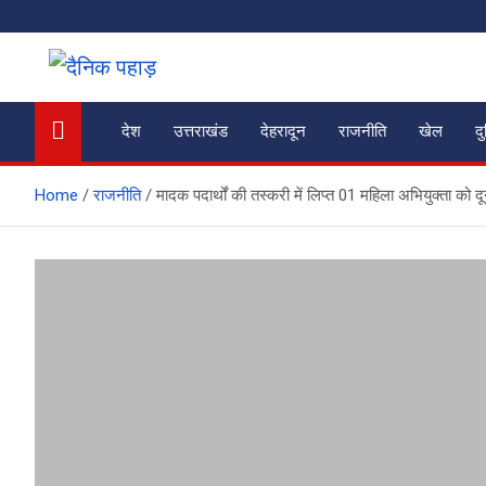
Skip
to
content
दैनिक पहाड़
News of the Day
देश
उत्तराखंड
देहरादून
राजनीति
खेल
द
Home
राजनीति
मादक पदार्थों की तस्करी में लिप्त 01 महिला अभियुक्ता को द