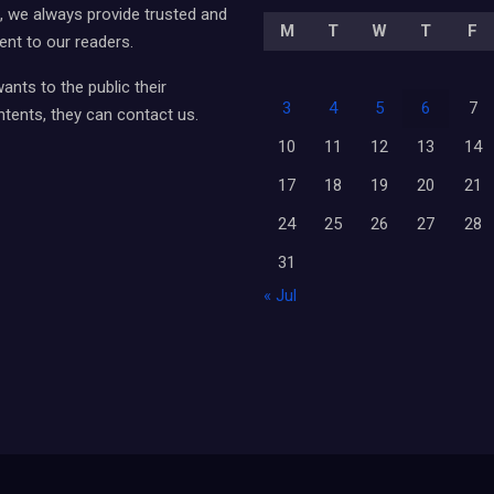
ia, we always provide trusted and
M
T
W
T
F
ent to our readers.
nts to the public their
3
4
5
6
7
tents, they can contact us.
10
11
12
13
14
17
18
19
20
21
24
25
26
27
28
31
« Jul