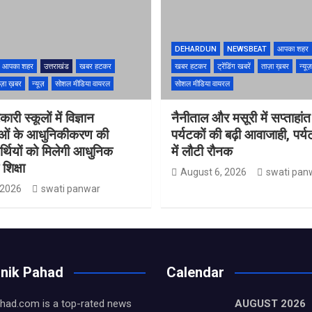
DEHARDUN
NEWSBEAT
आपका शहर
आपका शहर
उत्तराखंड
खबर हटकर
खबर हटकर
ट्रेंडिंग खबरें
ताज़ा ख़बर
न्यूज़
ज़ा ख़बर
न्यूज़
सोशल मीडिया वायरल
सोशल मीडिया वायरल
ारी स्कूलों में विज्ञान
नैनीताल और मसूरी में सप्ताहांत
ाओं के आधुनिकीकरण की
पर्यटकों की बढ़ी आवाजाही, पर्
यार्थियों को मिलेगी आधुनिक
में लौटी रौनक
शिक्षा
August 6, 2026
swati pan
 2026
swati panwar
inik Pahad
Calendar
had.com is a top-rated news
AUGUST 2026