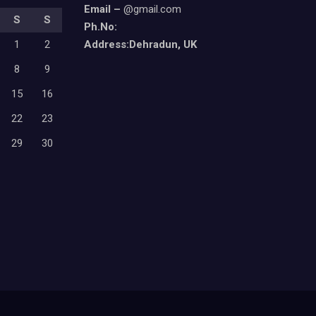
Email –
@gmail.com
S
S
Ph.No:
1
2
Address:Dehradun, UK
8
9
15
16
22
23
29
30